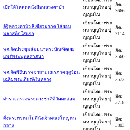
ฮิต:
เปิดให้โหลดหนังสือหลวงตาบัว
มหาบุญไทย ปุ
3666
ญญมโน
เขียนโดย: พระ
อัฐิหลวงตาบัว'สีเขียวมรกต ใส่ผอบ
ฮิต:
มหาบุญไทย ปุ
พลาสติกใสแจก
7114
ญญมโน
เขียนโดย: พระ
พศ.จัดประชุมสัมมนาพระบัณฑิตเผย
ฮิต:
มหาบุญไทย ปุ
แพร่พระพุทธศาสนา
3560
ญญมโน
เขียนโดย: พระ
พศ.จัดพิธีบรรพชาสามเณรภาคฤดูร้อน
ฮิต:
มหาบุญไทย ปุ
เฉลิมพระเกียรติในหลวง
3573
ญญมโน
เขียนโดย: พระ
ฮิต:
ตำราจตรวจพระต่างชาติที่วัดตะล่อม
มหาบุญไทย ปุ
3718
ญญมโน
เขียนโดย: พระ
ตั้งพระพรหมโมลีนั่งเจ้าคณะใหญ่หน
ฮิต:
มหาบุญไทย ปุ
กลาง
3803
ญญมโน