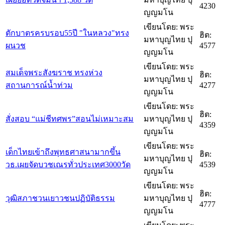
4230
ญญมโน
เขียนโดย: พระ
ตักบาตรครบรอบ55ปี "ในหลวง"ทรง
ฮิต:
มหาบุญไทย ปุ
ผนวช
4577
ญญมโน
เขียนโดย: พระ
สมเด็จพระสังฆราช ทรงห่วง
ฮิต:
มหาบุญไทย ปุ
สถานการณ์น้ำท่วม
4277
ญญมโน
เขียนโดย: พระ
ฮิต:
สั่งสอบ “แม่ชีทศพร”สอนไม่เหมาะสม
มหาบุญไทย ปุ
4359
ญญมโน
เขียนโดย: พระ
เด็กไทยเข้าถึงพุทธศาสนามากขึ้น
ฮิต:
มหาบุญไทย ปุ
วธ.เผยจัดบวชเณรทั่วประเทศ3000วัด
4539
ญญมโน
เขียนโดย: พระ
ฮิต:
วุฒิสภาชวนเยาวชนปฏิบัติธรรม
มหาบุญไทย ปุ
4777
ญญมโน