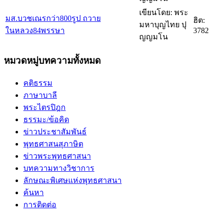
เขียนโดย: พระ
มส.บวชเณรกว่า800รูป ถวาย
ฮิต:
มหาบุญไทย ปุ
ในหลวง84พรรษา
3782
ญญมโน
หมวดหมู่บทความทั้งหมด
คติธรรม
ภาษาบาลี
พระไตรปิฎก
ธรรมะ/ข้อคิด
ข่าวประชาสัมพันธ์
พุทธศาสนสุภาษิต
ข่าวพระพุทธศาสนา
บทความทางวิชาการ
ลักษณะพิเศษแห่งพุทธศาสนา
ค้นหา
การติดต่อ