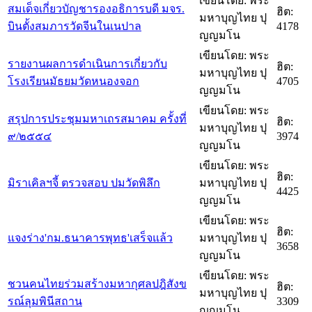
เขียนโดย: พระ
สมเด็จเกี่ยวบัญชารองอธิการบดี มจร.
ฮิต:
มหาบุญไทย ปุ
บินตั้งสมภารวัดจีนในเนปาล
4178
ญญมโน
เขียนโดย: พระ
รายงานผลการดำเนินการเกี่ยวกับ
ฮิต:
มหาบุญไทย ปุ
โรงเรียนมัธยมวัดหนองจอก
4705
ญญมโน
เขียนโดย: พระ
สรุปการประชุมมหาเถรสมาคม ครั้งที่
ฮิต:
มหาบุญไทย ปุ
๙/๒๕๕๔
3974
ญญมโน
เขียนโดย: พระ
ฮิต:
มิราเคิลฯจี้ ตรวจสอบ ปมวัดพิลึก
มหาบุญไทย ปุ
4425
ญญมโน
เขียนโดย: พระ
ฮิต:
แจงร่าง'กม.ธนาคารพุทธ'เสร็จแล้ว
มหาบุญไทย ปุ
3658
ญญมโน
เขียนโดย: พระ
ชวนคนไทยร่วมสร้างมหากุศลปฎิสังข
ฮิต:
มหาบุญไทย ปุ
รณ์ลุมพินีสถาน
3309
ญญมโน