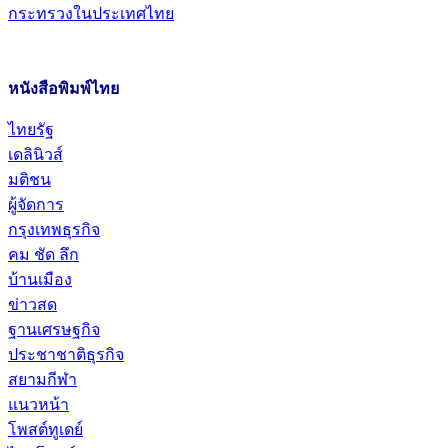
กระทรวงในประเทศไทย
หนังสือพิมพ์ไทย
ไทยรัฐ
เดลินิวส์
มติชน
ผู้จัดการ
กรุงเทพธุรกิจ
คม ชัด ลึก
บ้านเมือง
ข่าวสด
ฐานเศรษฐกิจ
ประชาชาติธุรกิจ
สยามกีฬา
แนวหน้า
โพสต์ทูเดย์