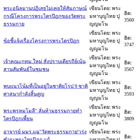
พระอนิลมานปฏิเสธไม่เคยให้สัมภาษณ์
เขียนโดย: พระ
ฮิต:
กรณีโครงการพระไตรปิฎกของวัดพระ
มหาบุญไทย ปุ
3560
ธรรมกาย
ญญมโน
เขียนโดย: พระ
ฮิต:
ข้อชี้แจ้งเรื่องโครงการพระไตรปิฎก
มหาบุญไทย ปุ
3747
ญญมโน
เขียนโดย: พระ
เจ้าคณะกทม.ใหม่ สั่งปราบเดียรถีย์เน้น
ฮิต:
มหาบุญไทย ปุ
สานสัมพันธ์ในชุมชน
3567
ญญมโน
เขียนโดย: พระ
พบแนวโน้มที่เป็นอยู่ในชาติยุโรป 9 ชาติ
ฮิต:
มหาบุญไทย ปุ
ศาสนากำลังสิ้นสูญ
3593
ญญมโน
เขียนโดย: พระ
พระพรหมโมลี" ลั่นห้ามธรรมกายทำ
ฮิต:
มหาบุญไทย ปุ
ไตรปิฎกเพี้ยน
3809
ญญมโน
อาจารย์ มมร.แฉ"วัดพระธรรมกาย"เร่ง
เขียนโดย: พระ
ฮิต:
ชำระพระไตรปิฎก แก้
มหาบุญไทย ปุ