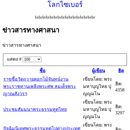
โลกไซเบอร์
ข่าวสารทางศาสนา
ข่าวสารทางศาสนา
แสดง #
ชื่อ
ผู้เขียน
ฮิต
ราขชื่อวัดถวายดอกไม้จันทน์งาน
เขียนโดย: พระ
ฮิต:
พระราชทานเพลิงพระศพ สมเด็จพระ
มหาบุญไทย ปุ
4358
ญาณสังวรฯ
ญญมโน
เขียนโดย: พระ
ฮิต:
ประชุมสัมมนาพระธรรมทูตไทย
มหาบุญไทย ปุ
3297
ญญมโน
เขียนโดย: พระ
ปัจฉิมนิเทศพระธรรมทูตไปต่างประเทศ
ฮิต: