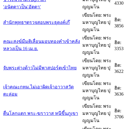
4330
′อนัตตา′เป็น′อัตตา′
ญญมโน
เขียนโดย: พระ
ฮิต:
สำนักพุทธฯตรวจสอบพระธุดงค์เก๊
มหาบุญไทย ปุ
3856
ญญมโน
เขียนโดย: พระ
คณะสงฆ์มีมติเลื่อนมอบทองคำเข้าคลัง
ฮิต:
มหาบุญไทย ปุ
หลวงเป็น 16 เม.ย.
3353
ญญมโน
เขียนโดย: พระ
ฮิต:
จับพระต่างด้าวไม่มีพาสปอร์ตเข้าไทย
มหาบุญไทย ปุ
3622
ญญมโน
เขียนโดย: พระ
เจ้าคณะกทม.ไม่เอาผิดเจ้าอาวาสวัด
ฮิต:
มหาบุญไทย ปุ
ตะล่อม
3636
ญญมโน
เขียนโดย: พระ
ฮิต:
ตื่นโลกแตก พระ-ฆราวาส หนีขึ้นภูเขา
มหาบุญไทย ปุ
3706
ญญมโน
เขียนโดย: พระ