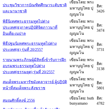
เขียนโดย: พระ
ประชุมวิชาการบัณฑิตศึกษาระดับชาติ
ฮิต:
มหาบุญไทย ปุ
และนานาชาติ
3426
ญญมโน
พิธีนิเทศพระธรรมทูตไปต่าง
เขียนโดย: พระ
ฮิต:
ประเทศ(ธ)ภาคปฏิบัติจิตภาวนาที่
มหาบุญไทย ปุ
3474
อินเดีย-เนปาล
ญญมโน
เขียนโดย: พระ
พิธีปฐมนิเทศพระธรรมทูตไปต่าง
ฮิต:
มหาบุญไทย ปุ
ประเทศ(ธ) รุ่นที่ 20/2557
3731
ญญมโน
รายนามพระภิกษุผู้มีสิทธิ์เข้ารับการฝึก
เขียนโดย: พระ
ฮิต:
อบรมพระธรรมทูตไปต่าง
มหาบุญไทย ปุ
3138
ประเทศ(ธรรมยุต) รุ่นที่ 20/2557
ญญมโน
เขียนโดย: พระ
สมเด็จพระมหารัชมังคลาจารย์ ผู้ปฏิบัติ
ฮิต:
มหาบุญไทย ปุ
หน้าที่สมเด็จพระสังฆราช
5801
ญญมโน
เขียนโดย: buth
ฮิต:
สมณศักดิ์สงฆ์ 2556
bunyamano
4782