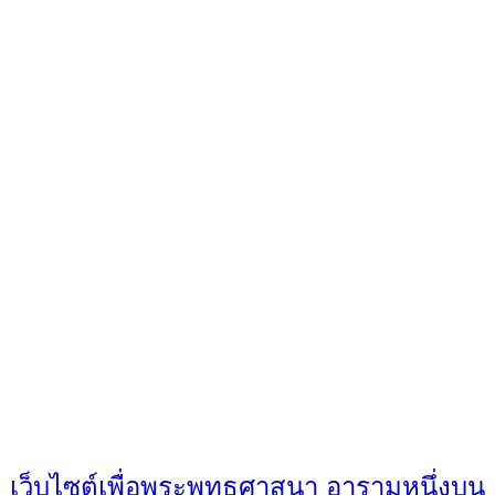
เว็บไซต์เพื่อพระพุทธศาสนา อารามหนึ่งบน