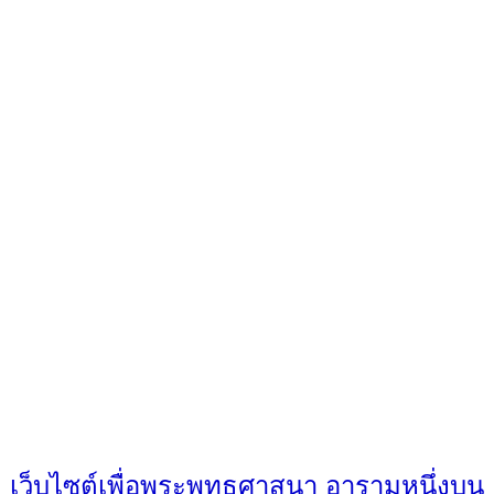
เว็บไซต์เพื่อพระพุทธศาสนา อารามหนึ่งบน