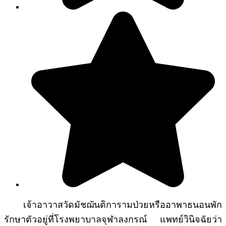
เจ้าอาวาสวัดมัชฌันติการามป่วยหรืออาพาธนอนพัก
รักษาตัวอยู่ที่โรงพยาบาลจุฬาลงกรณ์ แพทย์วินิจฉัยว่า