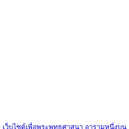
เว็บไซต์เพื่อพระพุทธศาสนา อารามหนึ่งบน