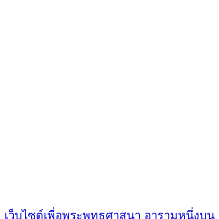
เว็บไซต์เพื่อพระพุทธศาสนา อารามหนึ่งบน